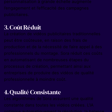
personnalisation à grande échelle augmente
l’engagement et l’efficacité des campagnes
publicitaires.
3.
Coût Réduit
La création de vidéos publicitaires traditionnelles
peut être coûteuse, en raison des frais de
production et de la nécessité de faire appel à des
professionnels du montage. Sora réduit ces coûts
en automatisant de nombreuses étapes du
processus de création, permettant ainsi aux
entreprises de produire des vidéos de qualité
professionnelle à moindre coût.
4.
Qualité Consistante
Les algorithmes de Sora assurent une qualité
constante dans toutes les vidéos créées. L’IA
optimise automatiquement la résolution, la balance