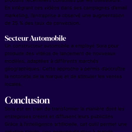
produits récemment consultés par les utilisateurs.
En intégrant ces vidéos dans ses campagnes d’email
marketing, l’entreprise a observé une augmentation
de 25 % des taux de conversion.
Secteur Automobile
Un constructeur automobile a employé Sora pour
produire des vidéos de lancement de nouveaux
modèles, adaptées à différents marchés
géographiques. Cette approche a permis d’accroître
la notoriété de la marque et de stimuler les ventes
locales.
Conclusion
Sora est en train de transformer la manière dont les
entreprises créent et diffusent leurs publicités.
Grâce à l’intelligence artificielle, cet outil permet une
création rapide, une personnalisation à grande