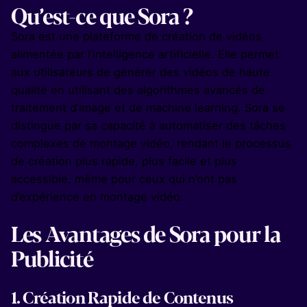
Qu’est-ce que Sora ?
Sora est une plateforme de création de vidéos
alimentée par l’intelligence artificielle. Elle permet
aux utilisateurs de générer des vidéos de haute
qualité en utilisant des algorithmes avancés de
traitement d’image et de machine learning. Sora se
distingue par sa capacité à automatiser des tâches
complexes de montage vidéo, rendant le processus
de création plus rapide, plus facile et plus
accessible, même pour ceux qui n’ont pas
d’expérience en montage vidéo.
Les Avantages de Sora pour la
Publicité
1.
Création Rapide de Contenus