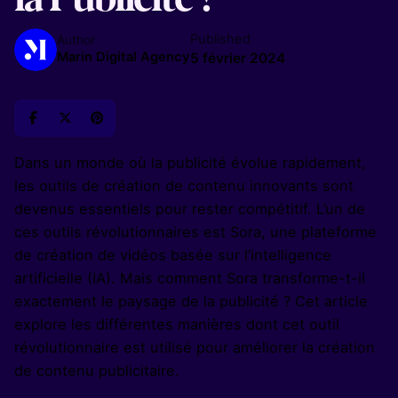
Published
Author
Marin Digital Agency
5 février 2024
Dans un monde où la publicité évolue rapidement,
les outils de création de contenu innovants sont
devenus essentiels pour rester compétitif. L’un de
ces outils révolutionnaires est Sora, une plateforme
de création de vidéos basée sur l’intelligence
artificielle (IA). Mais comment Sora transforme-t-il
exactement le paysage de la publicité ? Cet article
explore les différentes manières dont cet outil
révolutionnaire est utilisé pour améliorer la création
de contenu publicitaire.