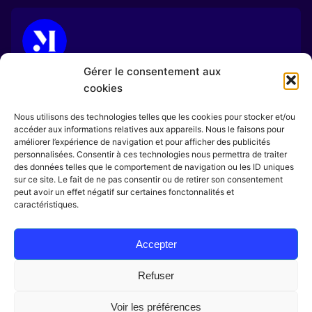
Marin Digital Agency
Gérer le consentement aux
http://marindesign.eu
cookies
Nous utilisons des technologies telles que les cookies pour stocker et/ou
accéder aux informations relatives aux appareils. Nous le faisons pour
améliorer l’expérience de navigation et pour afficher des publicités
personnalisées. Consentir à ces technologies nous permettra de traiter
des données telles que le comportement de navigation ou les ID uniques
Next Post
sur ce site. Le fait de ne pas consentir ou de retirer son consentement
peut avoir un effet négatif sur certaines fonctonnalités et
Les Techniques de Montage Vidéo au Sein de l’Agence
caractéristiques.
Marin Digital.
Accepter
Refuser
Voir les préférences