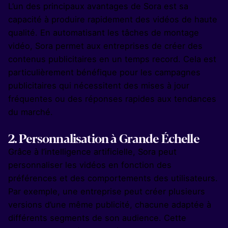
L’un des principaux avantages de Sora est sa
capacité à produire rapidement des vidéos de haute
qualité. En automatisant les tâches de montage
vidéo, Sora permet aux entreprises de créer des
contenus publicitaires en un temps record. Cela est
particulièrement bénéfique pour les campagnes
publicitaires qui nécessitent des mises à jour
fréquentes ou des réponses rapides aux tendances
du marché.
2.
Personnalisation à Grande Échelle
Grâce à l’intelligence artificielle, Sora peut
personnaliser les vidéos en fonction des
préférences et des comportements des utilisateurs.
Par exemple, une entreprise peut créer plusieurs
versions d’une même publicité, chacune adaptée à
différents segments de son audience. Cette