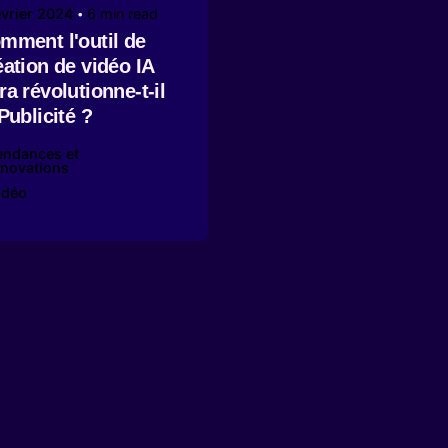
Posted by
évrier 2024
6 min read
Marin Digital
mment l'outil de
Agency
éation de vidéo IA
ra révolutionne-t-il
 Publicité ?
endances et
nnovations
idéo