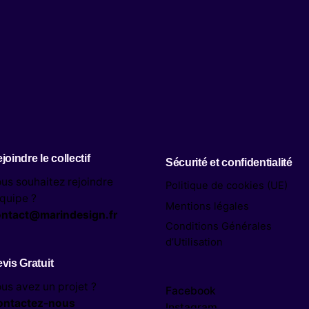
joindre le collectif
Sécurité et confidentialité
us souhaitez rejoindre
Politique de cookies (UE)
équipe ?
Mentions légales
ontact@marindesign.fr
Conditions Générales
d’Utilisation
vis Gratuit
us avez un projet ?
Facebook
ontactez-nous
Instagram