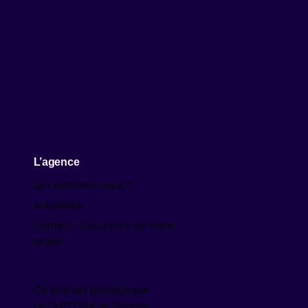
L’agence
Qui sommes-nous ?
Actualités
Contact – Discutons de votre
projet
Ce site est protégé par
reCAPTCHA et Google :