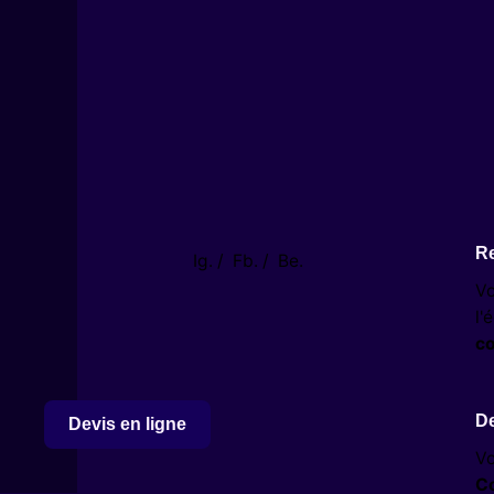
Re
Ig.
/
Fb.
/
Be.
Vo
l'
c
De
Devis en ligne
Vo
C