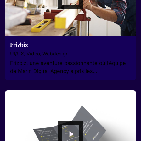
Frizbiz
UI/UX
Video
Webdesign
Frizbiz, une aventure passionnante où l’équipe
de Marin Digital Agency a pris les…