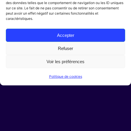
des données telles que le comportement de navigation ou les ID uniques
sur ce site. Le fait de ne pas consentir ou de retirer son consentement
peut avoir un effet négatif sur certaines fonctonnalités et
caractéristiques.
Ig.
/
Fb.
/
Be.
Accepter
Refuser
Rejoindre le collectif
Voir les préférences
Vous souhaitez rejoindre l'équipe ?
contact@marindesign.fr
Politique de cookies
Devis Gratuit
Vous avez un projet ?
Contactez-nous
Sécurité et confidentialité