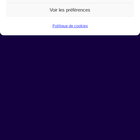
Vous avez un projet ?
Contactez-nous
Voir les préférences
Sécurité et confidentialité
Politique de cookies
Politique de cookies (UE)
Mentions légales
Conditions Générales d’Utilisation
Facebook
Instagram
Behance
L’agence
Qui sommes-nous ?