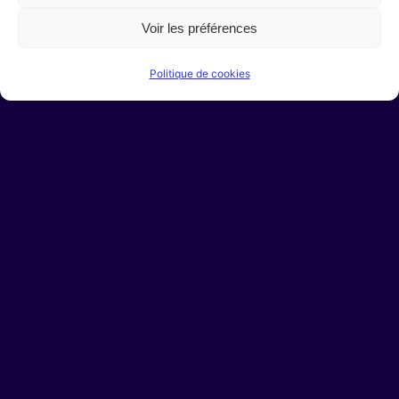
Vous avez un projet ?
Contactez-nous
Voir les préférences
Sécurité et confidentialité
Politique de cookies
Politique de cookies (UE)
Mentions légales
Conditions Générales d’Utilisation
Facebook
Instagram
Behance
L’agence
Qui sommes-nous ?